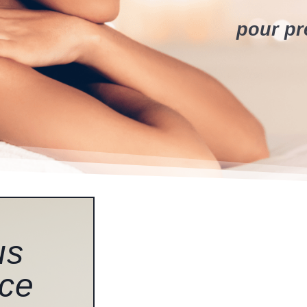
pour pr
us
nce