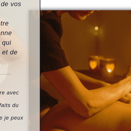
 de vos
,
tre
enne
 qui
 et de
ure avec
faits du
e je peux