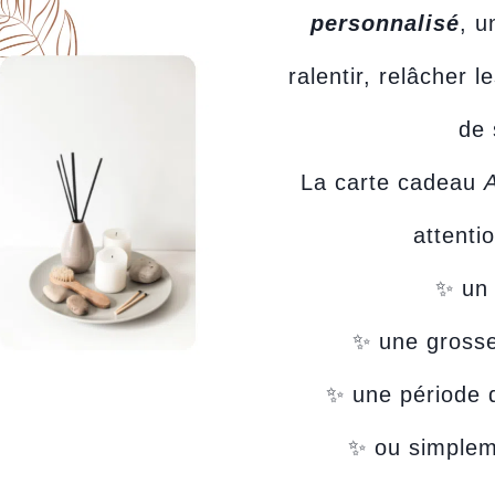
personnalisé
, u
ralentir, relâcher 
de 
La carte cadeau
attenti
✨ un 
✨ une grosse
✨ une période d
✨ ou simpleme