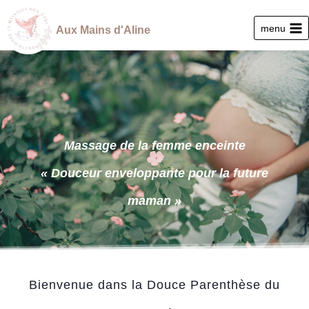
Aller
au
menu
Aux Mains d'Aline
contenu
Massage de la femme enceinte
«
Douceur enveloppante pour la future
maman »
Bienvenue dans la Douce Parenthèse du